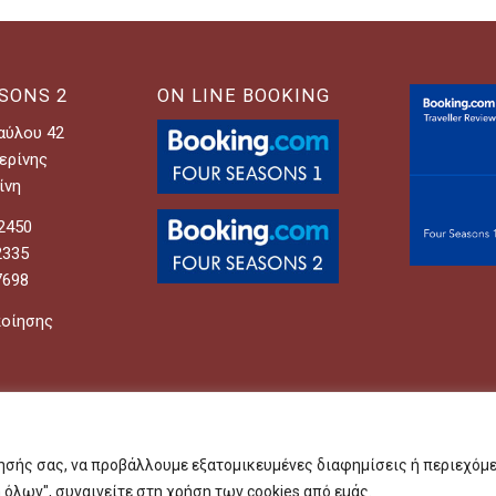
SONS 2
ON LINE BOOKING
αύλου 42
ερίνης
ίνη
62450
2335
7698
ποίησης
ησής σας, να προβάλλουμε εξατομικευμένες διαφημίσεις ή περιεχόμε
al.gr
όλων", συναινείτε στη χρήση των cookies από εμάς.