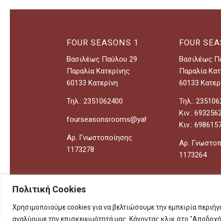
FOUR SEASONS 1
FOUR SEA
Βασιλέως Παύλου 29
Βασιλέως Π
Παραλία Κατερίνης
Παραλία Κατ
60133 Κατερίνη
60133 Κατερ
Τηλ.: 2351062400
Τηλ.: 23510
Κιν.: 693256
fourseasonsrooms@yahoo.gr
Κιν.: 698615
Αρ. Γνωστοποίησης
Αρ. Γνωστο
1173278
1173264
Πολιτική Cookies
Χρησιμοποιούμε cookies για να βελτιώσουμε την εμπειρία περιήγ
Copyright 2023 FOUR SEASONS ROOMS - Designed by
Minim
αναλύουμε την επισκεψιμότητά μας. Κάνοντας κλικ στο "Αποδοχή 