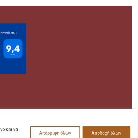
νο και να
Απόρριψη όλων
Αποδοχή όλων