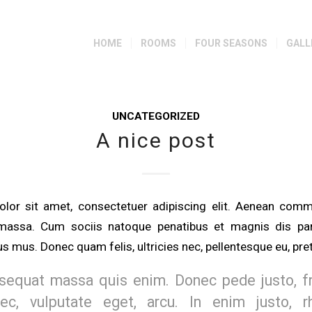
HOME
ROOMS
FOUR SEASONS
GALL
UNCATEGORIZED
A nice post
lor sit amet, consectetuer adipiscing elit. Aenean comm
massa. Cum sociis natoque penatibus et magnis dis par
us mus. Donec quam felis, ultricies nec, pellentesque eu, pre
sequat massa quis enim. Donec pede justo, fri
nec, vulputate eget, arcu. In enim justo, r