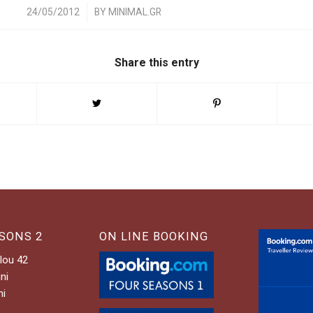
/
24/05/2012
BY
MINIMAL.GR
Share this entry
SONS 2
ON LINE BOOKING
lou 42
ni
ni