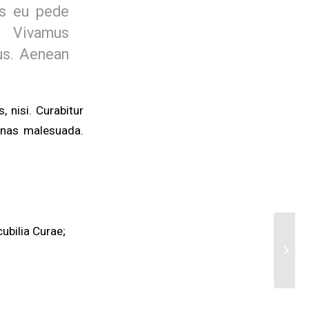
is eu pede
. Vivamus
us. Aenean
.
 nisi. Curabitur
cenas malesuada.
ubilia Curae;
This i