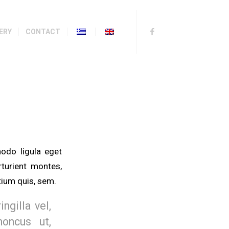
ERY
CONTACT
odo ligula eget
turient montes,
tium quis, sem.
ngilla vel,
honcus ut,